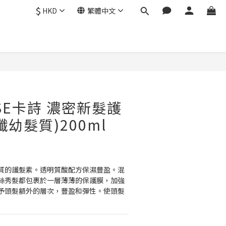
$
HKD
繁體中文
立即購買
ASE卡詩 濃密新髮護
幼髮質)200ml
質的護髮素。透明質酸配方保濕豐盈。混
e，把每絲秀髮都包裹於一層薄薄的保護膜，加強
予頭髮額外的層次，豐盈和彈性。使頭髮