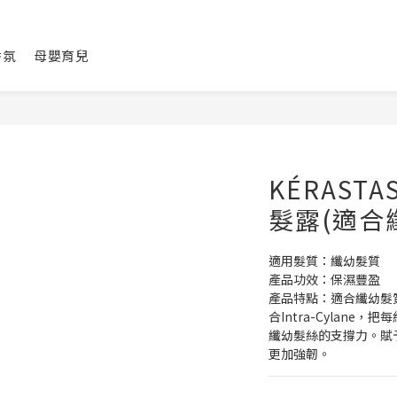
香氛
母嬰育兒
KÉRAST
髮露(適合纖
適用髮質：纖幼髮質
產品功效：保濕豐盈
產品特點：適合纖幼髮
合Intra-Cylan
纖幼髮絲的支撐力。賦
更加強韌。