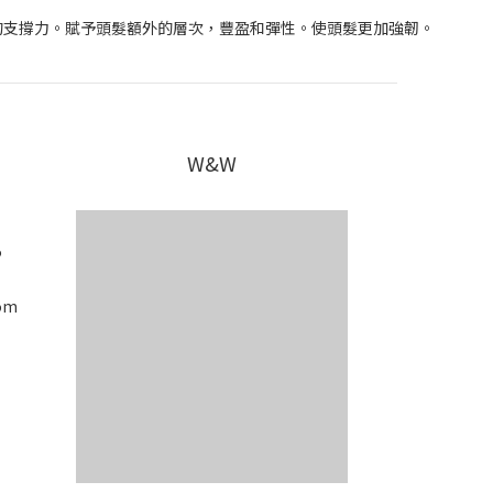
髮絲的支撐力。賦予頭髮額外的層次，豐盈和彈性。使頭髮更加強韌。
W&W
5
om