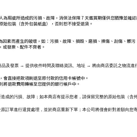
人為瑕疵所造成的污損、故障，消保法保障 7 天鑑賞期僅供您猶豫並確
原始包裝（含外包裝紙盒），否則恕不接受退貨。
為因素而產生的破壞，如：污損、故障、損毀、磨損、擦傷、刮傷、髒污
，或發票、配件不齊者。
整商品及發票 → 提供收件時間及聯絡資訊、地址 → 將由商店委託之物流進
，會直接把款項刷退至原付款的信用卡帳號中。
則將退款費用轉帳至您提供的銀行帳戶中。
所造成的污損、故障；如本商店有提示您者，請保留完整的原始包裝（含
於原訂單進行退貨處理，並於商店重新下單；本公司將僅會針對差額向您