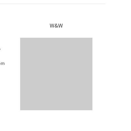
W&W
5
om