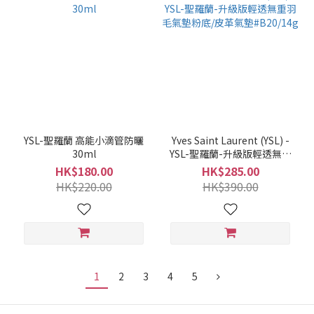
YSL-聖羅蘭 高能小滴管防曬
Yves Saint Laurent (YSL) -
30ml
YSL-聖羅蘭-升級版輕透無重
羽毛氣墊粉底/皮革氣墊
HK$180.00
HK$285.00
#B20/14g
HK$220.00
HK$390.00
1
2
3
4
5