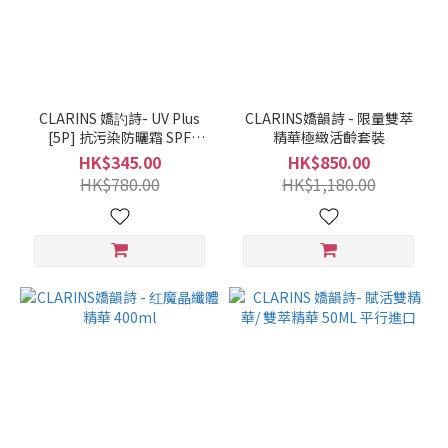
CLARINS 嬌訋詩- UV Plus
CLARINS嬌韻詩 - 限量雙萃
[5P] 抗污染防曬霜 SPF
精華極緻活齡套裝
50/PA+++ 50ml (粉色)
HK$345.00
HK$850.00
HK$780.00
HK$1,180.00