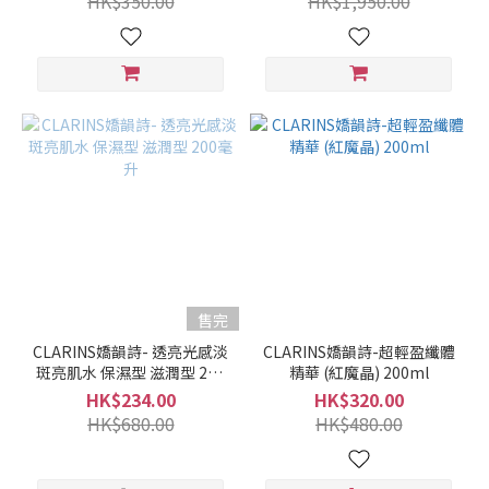
HK$350.00
HK$1,950.00
售完
CLARINS嬌韻詩- 透亮光感淡
CLARINS嬌韻詩-超輕盈纖體
斑亮肌水 保濕型 滋潤型 200
精華 (紅魔晶) 200ml
毫升
HK$234.00
HK$320.00
HK$680.00
HK$480.00