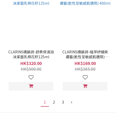
CLARINS嬌韻詩-舒柔保濕泡
CLARINS嬌韻詩-植萃紓緩爽
沫潔面乳棉花籽125ml
膚露(乾性至敏感肌適用)
400ml
HK$320.00
HK$169.00
HK$500.00
HK$365.00
1
2
3