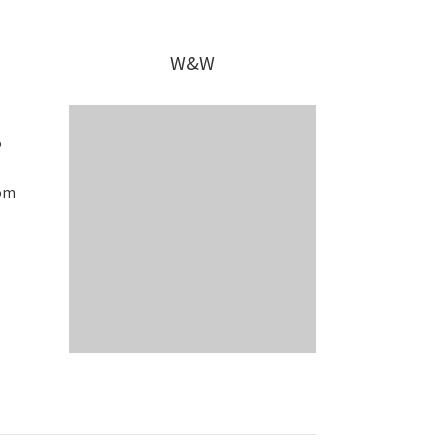
W&W
5
om