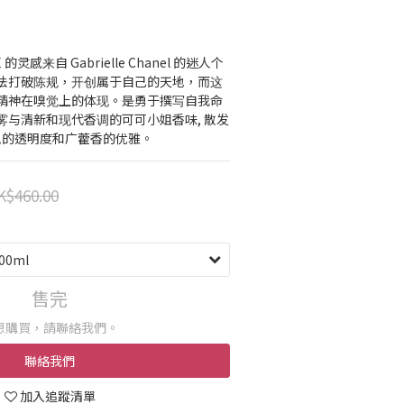
E 的灵感来自 Gabrielle Chanel 的迷人个
法打破陈规，开创属于自己的天地，而这
精神在嗅觉上的体现。是勇于撰写自我命
雾与清新和现代香调的可可小姐香味, 散发
瑰的透明度和广藿香的优雅。
K$460.00
售完
想購買，請聯絡我們。
聯絡我們
加入追蹤清單