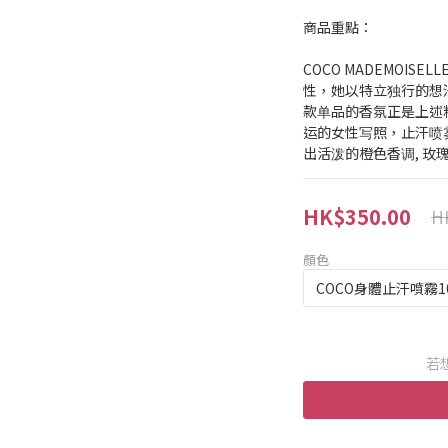
商品重點：
COCO MADEMOISELL
性，她以特立独行的想
款单品的香氛正是上述
运的女性写照，止汗喷
出活泼的橙色香调, 玫
HK$350.00
H
顏色
若