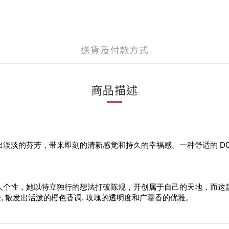
送貨及付款方式
商品描述
散发出淡淡的芬芳，带来即刻的清新感觉和持久的幸福感。一种舒适的 D
e Chanel 的迷人个性，她以特立独行的想法打破陈规，开创属于自己的
 散发出活泼的橙色香调, 玫瑰的透明度和广藿香的优雅。