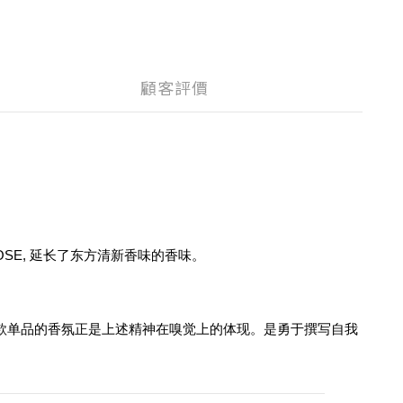
顧客評價
OSE, 延长了东方清新香味的香味。
天地，而这款单品的香氛正是上述精神在嗅觉上的体现。是勇于撰写自我