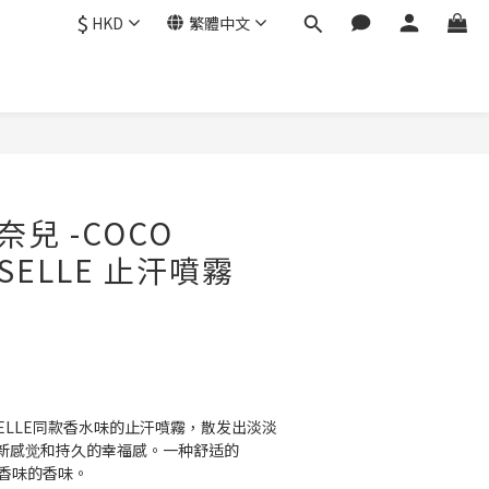
$
HKD
繁體中文
香奈兒 -COCO
ISELLE 止汗噴霧
0
OISELLE同款香水味的止汗噴霧，散发出淡淡
新感觉和持久的幸福感。一种舒适的 
新香味的香味。