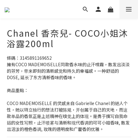
Chanel 香奈兒- COCO小姐沐
浴露200ml
條碼：3145891169652
擁有COCO MADEMOISELLE同款香水味的止汗噴霧，散发出淡淡
的芬芳，带来即刻的清新感觉和持久的幸福感。一种舒适的 
DOSE, 延长了东方清新香味的香味。
商品重點：
COCO MADEMOISELLE 的灵感来自 Gabrielle Chanel 的迷人个
性，她以特立独行的想法打破陈规，开创属于自己的天地，而这
款单品的香氛正是上述精神在嗅觉上的体现。是勇于撰写自我命
运的女性写照，止汗喷雾与清新和现代香调的可可小姐香味, 散发
出活泼的橙色香调, 玫瑰的透明度和广藿香的优雅。