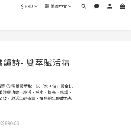
$
HKD
繁體中文
立即購買
S嬌韻詩- 雙萃賦活精
精華+珍稀薑黃萃取，以「水 + 油」黃金比
重護膚功效—煥活、補水、提亮、修護、
緊致，激活年輕奇蹟，讓您的年齡成為永
K$890.00