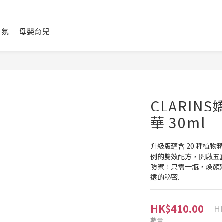
香氛
母嬰育兒
CLARIN
華 30ml
升級版蘊含 20 種植物
例的雙效配方，開啟五
防禦！只需一瓶，煥顏
遠的秘密.
HK$410.00
H
數量