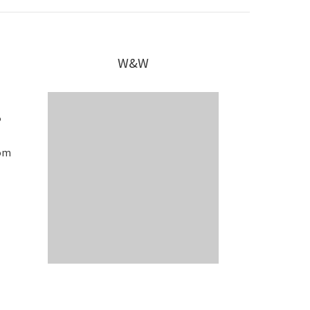
W&W
5
om