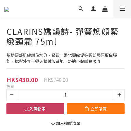
CLARINS嬌韻詩- 彈簧煥顏緊
緻頸霜 75ml
幫助頸部肌膚鎖住水分，緊致、柔化頸紋促進頸部膠原蛋白彈
韌，抗禦外界干擾天鵝絨般質地，舒適不黏膩易吸收
HK$430.00
HK$740.00
數量
加入購物車
立即購買
加入追蹤清單