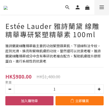
Estée Lauder 雅詩蘭黛 線雕
精華專研緊塑精華素 100ml
雅詩蘭黛線雕精華最主要的功效緊塑蘋果肌、下頜線和法令紋，
起到光滑、煥亮和緊緻肌膚的功效，當然還可以抗衰老喔。雅詩
蘭黛線雕精華成分中含有專研抗老複合配方，幫助肌膚提升膠原
蛋白，進行系統性的抗衰老
HK$980.00
HK$1,480.00
數量
加入購物車
立即購買