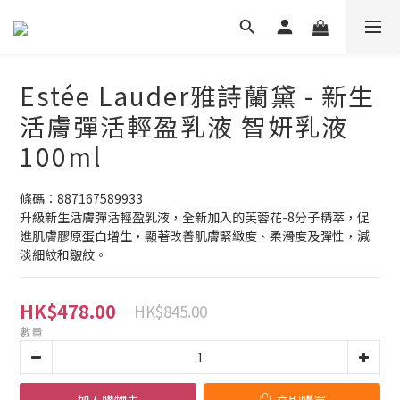
Estée Lauder雅詩蘭黛 - 新生
活膚彈活輕盈乳液 智妍乳液
100ml
條碼：887167589933
升級新生活膚彈活輕盈乳液，全新加入的芙蓉花-8分子精萃，促
進肌膚膠原蛋白增生，顯著改善肌膚緊緻度、柔滑度及彈性，減
淡細紋和皺紋。
HK$478.00
HK$845.00
數量