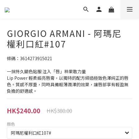
GIORGIO ARMANI - 阿瑪尼
權利口紅#107
條碼：3614273915021
一抹持久顯色貼服 注入「唇」粹果敢力量
Lip Power 輕柔緞亮唇膏，以獨特的配方締造極致色澤純正的唇
色。質感不厚重，同時具備輕薄潤澤的效果，讓唇部享有輕盈無
負擔的舒適感。
HK$240.00
HK$380.00
顏色