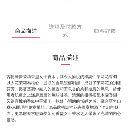
送貨及付款方
商品描述
顧客評價
式
商品描述
古馳綺夢茉莉香型女士香水，其令人愉悅的標誌性茉莉花香調，
以大花茉莉為核心，提取的香氣馥郁明媚，成就了茉莉花的別樣
芬芳。循著基調中融入的檀香和安息香的柔和撫慰的氣息，於使
用者肌膚之上漾起層層的氣味漣漪。清新的柑橘搭配木蘭香韻，
又為喜悅的香氣中平添了一抹舒心明朗的恬靜之感。融合亞力山
卓•米開理的創意構想，為品牌標誌性花卉圖案增添了奇幻的魅
力，更為邂逅古馳綺夢茉莉香型女士香水之人帶來了充沛的內心
靈感。