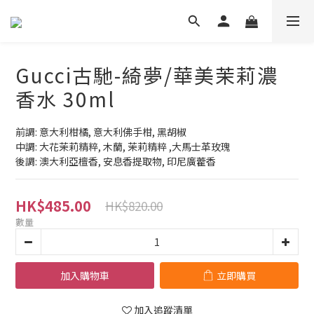
Gucci古馳-綺夢/華美茉莉濃
香水 30ml
前調: 意大利柑橘, 意大利佛手柑, 黑胡椒
中調: 大花茉莉精粹, 木蘭, 茉莉精粹 ,大馬士革玫瑰
後調: 澳大利亞檀香, 安息香提取物, 印尼廣藿香
HK$485.00
HK$820.00
數量
加入購物車
立即購買
加入追蹤清單