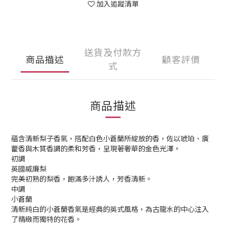
加入追蹤清單
送貨及付款方
商品描述
顧客評價
式
商品描述
蘊含清新梨子香氣，搭配白色小蒼蘭所綻放的香，佐以琥珀、廣
藿香與木質香調的柔和芳香，呈現著奢華的金色光澤。
初調
英國威廉梨
完美初熟的梨香，飽滿多汁誘人，芳香清新。
中調
小蒼蘭
清新純白的小蒼蘭香氣是經典的英式風格，為古龍水的中心注入
了精緻而獨特的花香。