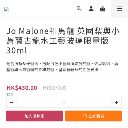
Jo Malone祖馬龍 英國梨與小
蒼蘭古龍水工藝玻璃限量版
30ml
蘊含清新梨子香氣，搭配白色小蒼蘭所綻放的香，佐以琥珀、廣
藿香與木質香調的柔和芳香，呈現著奢華的金色光澤。
HK$430.00
HK$670.00
數量
加入購物車
立即購買