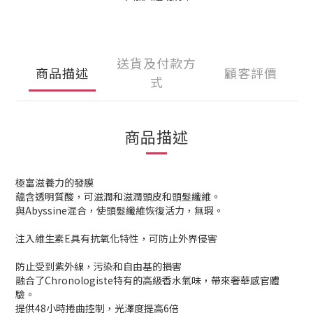
送貨及付款方
商品描述
顧客評價
式
商品描述
極富滋養力的發膜
蘊含透明質酸，可滋潤和滋潤頭皮和頭髮纖維。
與Abyssine混合，使頭髮纖維恢復活力，無瑕。
注入維生素E具有抗氧化特性，可防止外界侵害
防止受到紫外線，污染和自由基的損害
融合了Chronologiste特有的高級香水氣味，帶來奢華感官體
驗。
提供48小時捲曲控制，光澤度提高6倍