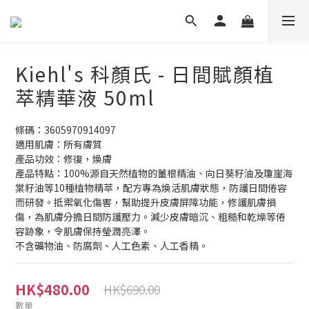
Kiehl's 科顏氏 - 日間賦顏植
萃精華液 50ml
條碼：3605970914097
適用肌膚：所有膚質
產品功效：修復，煥膚
產品特點：100%源自天然植物的薑根精油、向日葵籽油及瓊崖海
棠籽油等10種植物精萃，配方專為煥活肌膚狀態，防護日間倦容
而研發。抵禦氧化傷害，幫助提升皮膚屏障功能，修護肌膚損
傷，為肌膚分擔日間防護壓力。減少皮膚暗沉、粗糙和乾燥等倦
容跡象，令肌膚保持瑩潤亮澤。
不含礦物油、防腐劑、人工色素、人工香精。
HK$480.00
HK$690.00
數量