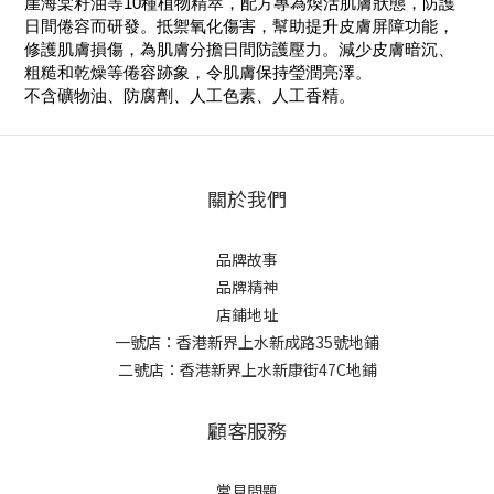
崖海棠籽油等10種植物精萃，配方專為煥活肌膚狀態，防護
日間倦容而研發。抵禦氧化傷害，幫助提升皮膚屏障功能，
修護肌膚損傷，為肌膚分擔日間防護壓力。減少皮膚暗沉、
粗糙和乾燥等倦容跡象，令肌膚保持瑩潤亮澤。
不含礦物油、防腐劑、人工色素、人工香精。
關於我們
品牌故事
品牌精神
店鋪地址
一號店：香港新界上水新成路35號地鋪
二號店：香港新界上水新康街47C地鋪
顧客服務
常見問題