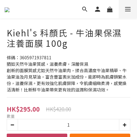
Kiehl's 科顏氏 - 牛油果保濕
注養面膜 100g
條碼：3605971937811
猶如天然牛油果質感，滋養柔膚，深層保濕
創新的面膜質感尤如天然牛油果肉，揉合高濃度牛油果精華、牛
油果油及月見草油，富含豐富奧米加成份，能即時為肌膚鎖緊水
份，滋養保濕。更有效強化肌膚屏障，令肌膚細緻柔滑，感覺煥
活清新！比新鮮牛油果帶來更有效的滋潤和保濕功效。
HK$295.00
HK$420.00
數量