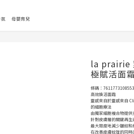
香氛
母嬰育兒
la prai
極賦活面霜 5
條碼：761177310855
高效煥活面霜
靈感來自於靈感來自 Cliniqu
的細胞療法
由獨家細胞複合物提供
針對皮膚層的關鍵再生
最大限度地減少皺紋和
在改善皮膚紋理的同時