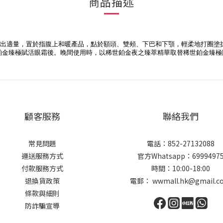
商品描述
出適量，置於指腹上和暖產品，點於額頭、雙頰、下巴和下顎，輕柔地打圈塗
鉑金臻極賦活眼霜後。晚間使用時，以稀世鉑金夜之臻萃精華取替稀世鉑金臻極
顧客服務
聯絡我們
常見問題
電話：852-27132088
運送服務方式
官方Whatsapp：6999497
付款服務方式
時間：10:00-18:00
退換貨政策
電郵： wwmall.hk@gmail.c
條款與細則
防詐騙宣導