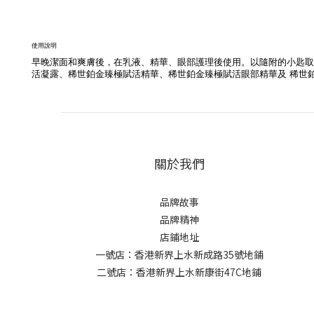
使用說明
早晚潔面和爽膚後，在乳液、精華、眼部護理後使用。以隨附的小匙取
活凝露、稀世鉑金臻極賦活精華、稀世鉑金臻極賦活眼部精華及 稀世
關於我們
品牌故事
品牌精神
店鋪地址
一號店：香港新界上水新成路35號地鋪
二號店：香港新界上水新康街47C地鋪