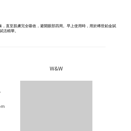
抹，直至肌膚完全吸收，避開眼部四周。早上使用時，用於稀世鉑金賦
賦活精華。
W&W
5
om