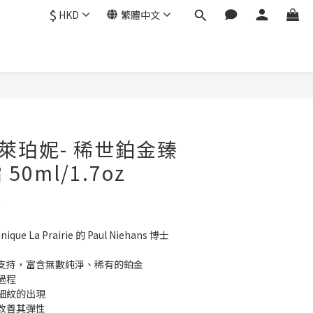
$
HKD
繁體中文
立即購買
rie 萊珀妮- 稀世鉑金臻
0ml/1.7oz
3
e La Prairie 的 Paul Niehans 博士
支持，富含無數純淨、稀有的鉑金
過程
細紋的出現
改善其彈性