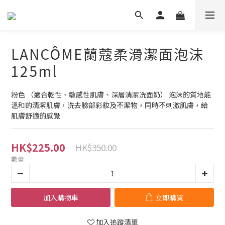
LANCÔME蘭蔻柔滑潔面泡沫
125ml
粉色 （適合乾性、敏感性肌膚、深層清潔洗面奶） 泡‮的沫‬質地能
溫和的清‮肌潔‬膚，洗去臉部彩‮及妝‬不潔物，同時‮刺不‬激肌膚，給
肌‮舒膚‬適的感覺
HK$225.00
HK$350.00
數量
加入購物車
立即購買
加入追蹤清單