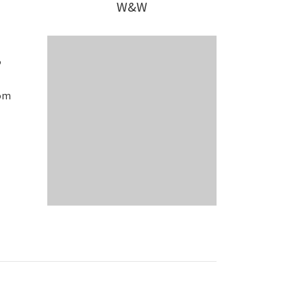
W&W
5
om