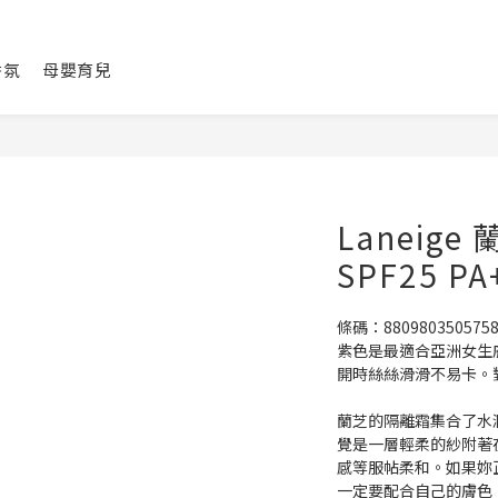
香氛
母嬰育兒
Laneig
SPF25 PA
條碼：880980350575
紫色是最適合亞洲女生膚
開時絲絲滑滑不易卡。
蘭芝的隔離霜集合了水
覺是一層輕柔的紗附著
感等服帖柔和。如果妳
一定要配合自己的膚色