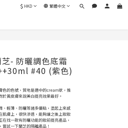
$
HKD
繁體中文
立即購買
e 蘭芝- 防曬調色底霜
++30ml #40 (紫色)
8
色的色號，質地是適中的cream狀，推
對於黃皮膚來說美白提亮效果最好。
潤、輕薄、防曬等諸多優點，塗起上來感
在肌膚上，很快滲透，能夠讓之後上妝妝
正在找一款有防曬功能的妝前提亮產品，
，嘗試一下蘭芝的隔離產品！