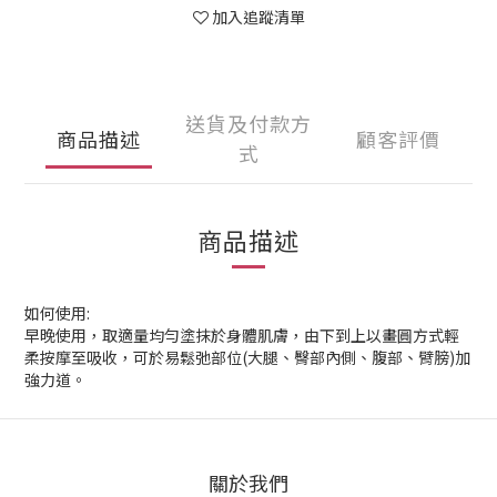
加入追蹤清單
送貨及付款方
商品描述
顧客評價
式
商品描述
如何使用:
早晚使用，取適量均勻塗抹於身體肌膚，由下到上以畫圓方式輕
柔按摩至吸收，可於易鬆弛部位(大腿、臀部內側、腹部、臂膀)加
強力道。
關於我們