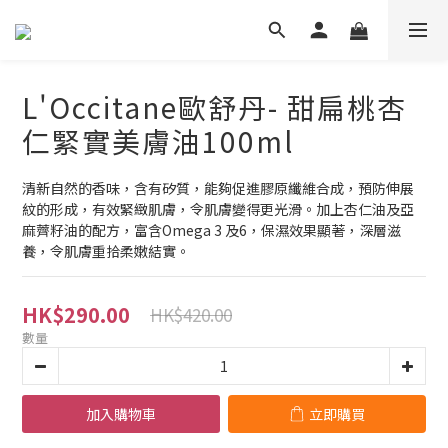
L'Occitane歐舒丹- 甜扁桃杏
仁緊實美膚油100ml
清新自然的香味，含有矽質，能夠促進膠原纖維合成，預防伸展
紋的形成，有效緊緻肌膚，令肌膚變得更光滑。加上杏仁油及亞
麻薺籽油的配方，富含Omega 3 及6，保濕效果顯著，深層滋
養，令肌膚重拾柔嫩結實。
HK$290.00
HK$420.00
數量
加入購物車
立即購買