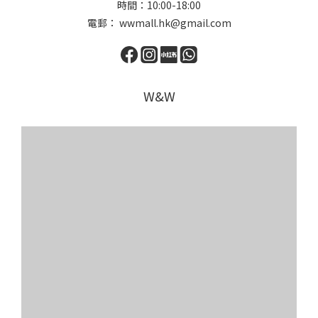
時間：10:00-18:00
電郵： wwmall.hk@gmail.com
W&W