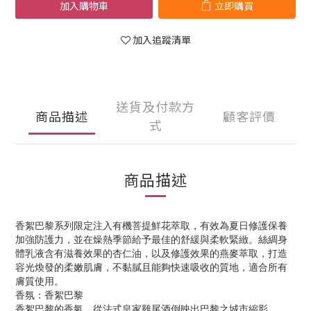
加入購物車
立即購買
加入追蹤清單
送貨及付款方
商品描述
顧客評價
式
商品描述
香絮巴黎系列限定注入有機菩提鮮花萃取，有效為夏日修護保養
加強防護力，並在燥熱季節給予最佳的舒緩與柔軟緊緻。絲綢身
體乳液含有滋養效果的杏仁油，以及修護效果的燕麥萃取，打造
容光煥發的柔嫩肌膚，不黏膩且能夠快速吸收的質地，適合所有
膚質使用。
香氛：香絮巴黎
香絮巴黎的香氣，從法式皇家雞尾酒倒映出巴黎之城市縮影