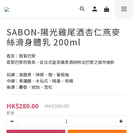
SABON-陽光雞尾酒杏仁燕麥
絲滑身體乳 200ml
香氛：香絮巴黎
香絮巴黎的香氣，從法式皇家雞尾酒倒映出巴黎之城市縮影
前調：黑醋栗、檸檬、橙、葡萄柚
中調：紫羅蘭、水仙花、睡蓮、柑橘
後調：麝香、琥珀、雪松
HK$280.00
HK$500.00
數量