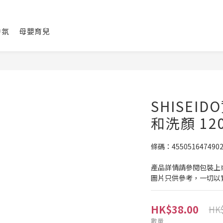
香氛
母嬰育兒
SHISEI
和洗顏 12
條碼：455051647490
產品詳情請參閱包裝上
圖片只供參考，一切以
HK$38.00
HK$
數量