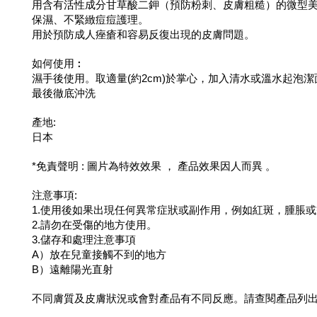
用含有活性成分甘草酸二鉀（預防粉刺、皮膚粗糙）的微型
保濕、不緊緻痘痘護理。
用於預防成人痤瘡和容易反復出現的皮膚問題。
如何使用︰
濕手後使用。取適量(約2cm)於掌心，加入清水或溫水起泡潔
最後徹底沖洗
產地:
日本
*免責聲明 : 圖片為特效效果 ， 產品效果因人而異 。
注意事項:
1.使用後如果出現任何異常症狀或副作用，例如紅斑，腫脹
2.請勿在受傷的地方使用。
3.儲存和處理注意事項
A）放在兒童接觸不到的地方
B）遠離陽光直射
不同膚質及皮膚狀況或會對產品有不同反應。請查閱產品列