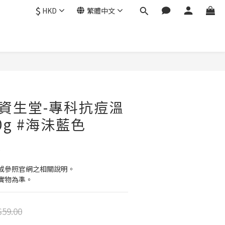
$
HKD
繁體中文
立即購買
DO資生堂-專科抗痘溫
0g #海沬藍色
2
或參照官網之相關說明。
實物為準。
59.00