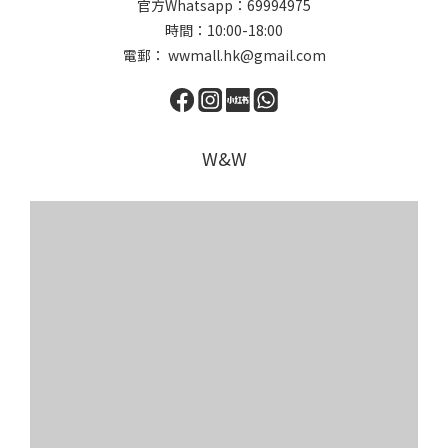
官方Whatsapp：69994975
時間：10:00-18:00
電郵： wwmall.hk@gmail.com
W&W