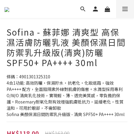
Sofina - 蘇菲娜 清爽型 高保
濕活膚防曬乳液 美顏保濕日間
防禦乳升級版(清爽)防曬
SPF50+ PA++++ 30ml
條碼：4901301325310
4合1功能: 高效防曬‧保濕貯水‧抗老化‧化妝底霜，強效
PA++++ 配方，全面阻隔紫外線對肌膚的傷害。水潤型採用專利
O/W/O 清爽乳化技術，實現輕、薄、透完美質感，零負擔的保
護。Rosemary耐氧化劑有效增強肌膚抵抗力，延緩老化，性質
溫和，可用於眼部，不需卸妝
Sofina 美顏保濕日間防禦乳升級版 - 清爽 SPF50+ PA++++ 30ml
HK$118.00
HK$163.00