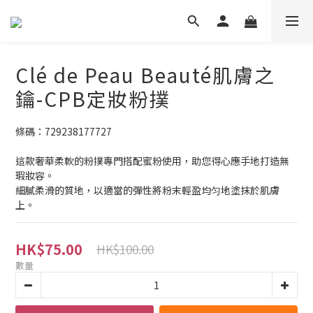
Clé de Peau Beauté肌膚之
鑰-CPB定妝粉撲
條碼：729238177727
這款奢華柔軟的粉撲專門搭配蜜粉使用，助您得心應手地打造無
瑕妝容。
細膩柔滑的質地，以適當的彈性將粉末輕盈均匀地塗抹於肌膚
上。
HK$75.00
HK$100.00
數量