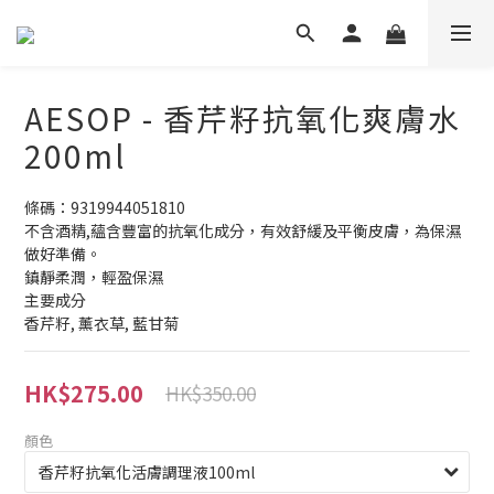
AESOP - 香芹籽抗氧化爽膚水
200ml
條碼：9319944051810
不含酒精,蘊含豐富的抗氧化成分，有效舒緩及平衡皮膚，為保濕
做好準備。
鎮靜柔潤，輕盈保濕
主要成分
香芹籽, 薰衣草, 藍甘菊
HK$275.00
HK$350.00
顏色