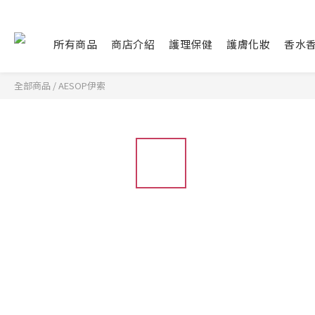
所有商品
商店介紹
護理保健
護膚化妝
香水
全部商品
/
AESOP伊索