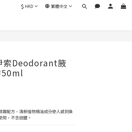
$
HKD
繁體中文
 伊索Deodorant腋
50ml
4
噴霧配方，清新植物精油成分使人感到煥
使用，不含鋁鹽。