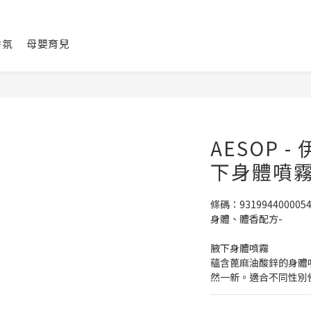
香氛
母嬰育兒
AESOP -
下身體噴霧
條碼：931994400005
身體、體香配方-
腋下身體噴霧
蘊含蓖麻油酸鋅的身體
然一新。適合不同性別