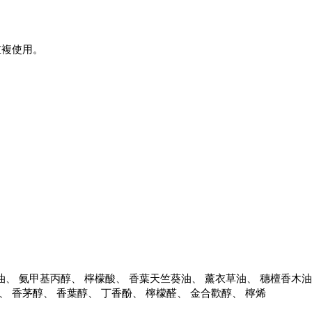
重複使用。
甘油、 氨甲基丙醇、 檸檬酸、 香葉天竺葵油、 薰衣草油、 穗檀香木
、 香茅醇、 香葉醇、 丁香酚、 檸檬醛、 金合歡醇、 檸烯