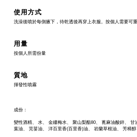
使用方式
洗澡後噴於每側腋下，待乾透後再穿上衣服。按個人需要可
用量
按個人所需份量
質地
揮發性噴霧
成份：
變性酒精、 水、 金縷梅水、 聚山梨酯80、 蓖麻油酸鋅、 
葉油、 芫荽油、 洋百里香(百里香)油、 岩蘭草根油、 芳樟醇