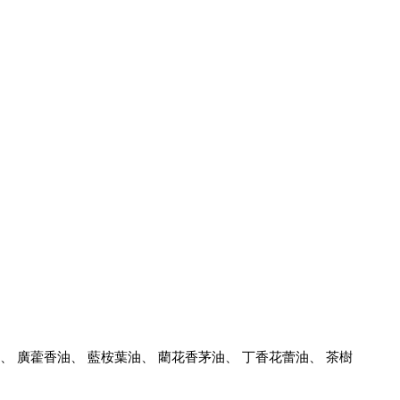
油、 廣藿香油、 藍桉葉油、 藺花香茅油、 丁香花蕾油、 茶樹