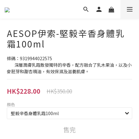
AESOP伊索-堅毅辛香身體乳
霜100ml
條碼：9319944022575
	深層潤膚乳霜散發獨特的辛香，配方融合了乳木果油，以及小
麥胚芽和甜杏精油，有效保濕及滋養肌膚。
HK$228.00
HK$350.00
顏色
售完