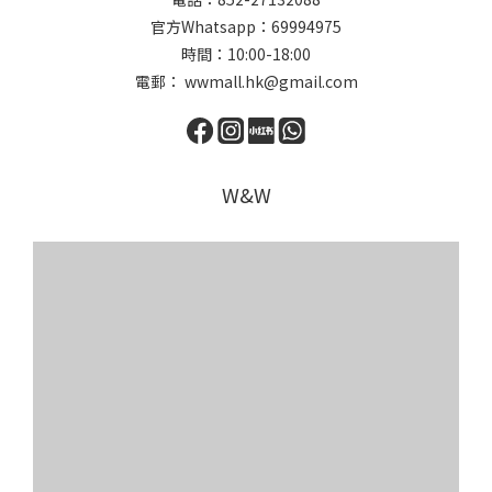
官方Whatsapp：69994975
時間：10:00-18:00
電郵： wwmall.hk@gmail.com
W&W