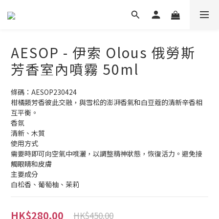
AESOP - 伊索 Olous 俄勞斯
芳香室內噴霧 50ml
條碼：AESOP230424
柑橘類芳香彼此交融，與雪松的澎湃香氣和白豆蔻的清新辛香相
互平衡。
香氛
清新、木質
使用方式
需要時即可向空氣中噴灑，以調整精神狀態，恢復活力。避免接
觸眼睛和皮膚
主要成分
白松香、葡萄柚、茉莉
HK$280.00
HK$450.00