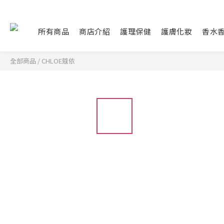
所有商品
商店介紹
護理保健
護膚化妝
香水
全部商品
/
CHLOE蔻依