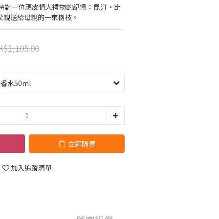
時對一位頑皮情人禮物的記憶：昆汀·比
ch) 的父親送給母親的一束樹枝。
K$1,105.00
立即購買
加入追蹤清單