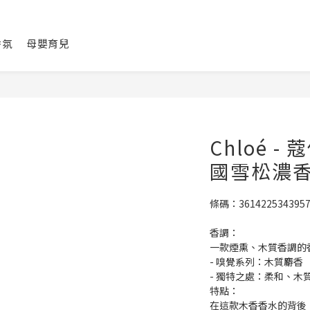
香氛
母嬰育兒
Chloé 
國雪松濃香水
條碼：361422534395
香調：
一款煙熏、木質香調的
- 嗅覺系列：木質麝香
- 獨特之處：柔和、木
特點：
在這款木香香水的背後