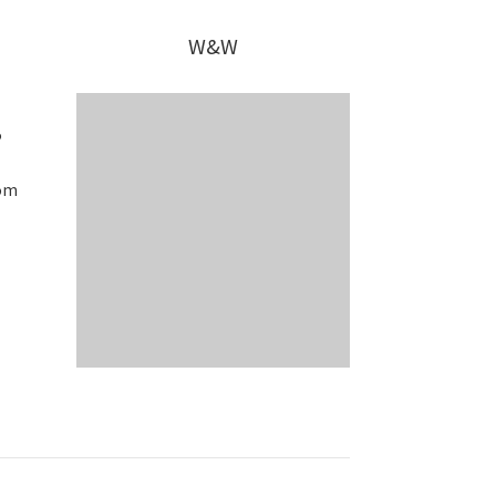
W&W
5
om