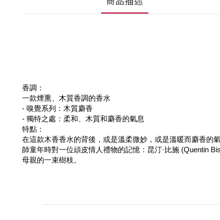
商品描述
香調：
一款煙熏、木質香調的香水
- 嗅覺系列：木質麝香
- 獨特之處：柔和、木質和麝香的氣息
特點：
在這款木香香水的背後，或是溫柔微妙，或是溫暖而麝香的
師童年時對一位頑皮情人禮物的記憶：昆汀·比施 (Quentin Bis
母親的一束樹枝。