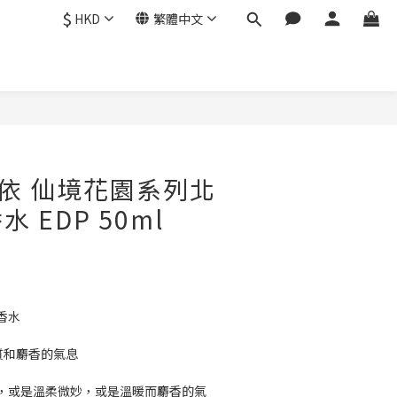
$
HKD
繁體中文
立即購買
- 蔻依 仙境花園系列北
 EDP 50ml
7
香水
質和麝香的氣息
，或是溫柔微妙，或是溫暖而麝香的氣