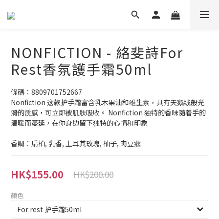
NONFICTION - 絡斐詩For
Rest香氛護手霜50ml
條碼：8809701752667
Nonfiction 这款护手霜富含乳木果油和维生素，具有天鹅绒般光
滑的质感，可立即被肌肤吸收。 Nonfiction 独特的香味随着手的
温暖而蔓延，在你身边留下独特的心情和印象
香調：扁柏, 乳香, 土耳其玫瑰, 柚子, 肉豆蔲
HK$155.00
HK$200.00
顏色