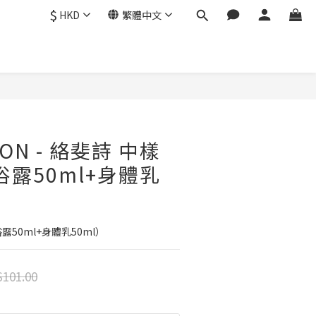
$
HKD
繁體中文
立即購買
ION - 絡斐詩 中樣
浴露50ml+身體乳
露50ml+身體乳50ml）
101.00