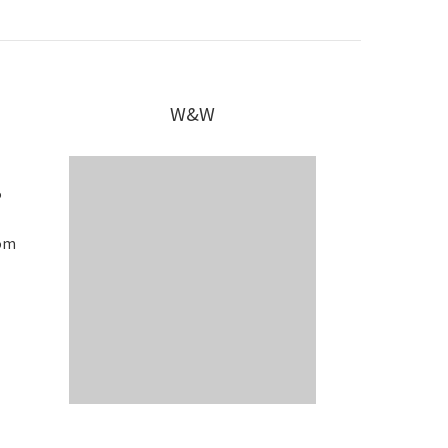
W&W
5
om