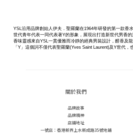
YSL沿用品牌創始人伊夫．聖羅蘭在1964年研發的第一款香水
世代青年代表一同代表著Y的形象，展現出打造新世代男香的
香味靈感來自YSL一貫優雅而冷靜的經典男裝設計，醛香及
「Y」這個詞不僅代表聖羅蘭(Yves Saint Laurent)及Y
關於我們
品牌故事
品牌精神
店鋪地址
一號店：香港新界上水新成路35號地鋪