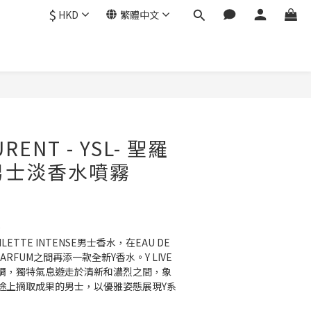
$
HKD
繁體中文
立即購買
URENT - YSL- 聖羅
鋒男士淡香水噴霧
0
TOILETTE INTENSE男士香水，在EAU DE 
E PARFUM之間再添一款全新Y香水。Y LIVE
類香調，獨特氣息遊走於清新和濃烈之間，象
途上摘取成果的男士，以優雅姿態展現Y系