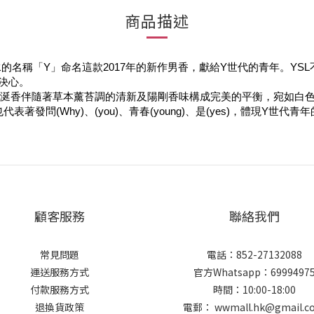
商品描述
的名稱「Y」命名這款2017年的新作男香，獻給Y世代的青年。YSL不僅
決心。
龍涎香伴隨著草本薰苔調的清新及陽剛香味構成完美的平衡，宛如白
世代，也代表著發問(Why)、(you)、青春(young)、是(yes)，體
顧客服務
聯絡我們
常見問題
電話：852-27132088
運送服務方式
官方Whatsapp：6999497
付款服務方式
時間：10:00-18:00
退換貨政策
電郵： wwmall.hk@gmail.c