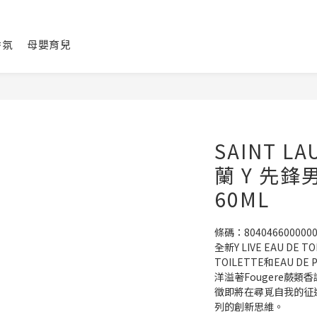
香氛
母嬰育兒
SAINT LA
蘭 Y 先
60ML
條碼：804046600000
全新Y LIVE EAU DE 
TOILETTE和EAU D
洋溢著Fougere蕨
徵即將在尋覓自我的征
列的創新思維。