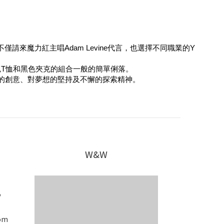
請來魔力紅主唱Adam Levine代言，也選擇不同職業的Y
色T恤和黑色夾克的組合一般的簡單俐落。
現Y世代青年的創意、對夢想的堅持及不懈的探索精神。
W&W
5
om