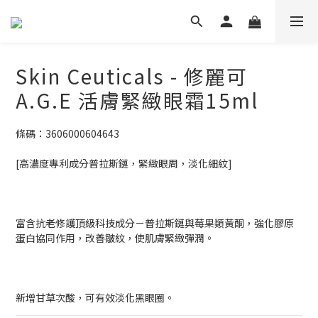
Skin Ceuticals - 修麗可
A.G.E 活膚緊緻眼霜15ml
條碼：3606000604643
[高濃度專利成分普拉斯鏈，緊緻眼周，淡化細紋]
富含抗老修護頂級科技成分－普拉斯鏈與莓果類黃酮，強化膠原
蛋白協同作用，改善皺紋，使肌膚緊緻彈潤。
新增甘草次酸，可有效淡化黑眼圈。