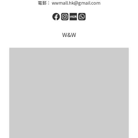
電郵： wwmall.hk@gmail.com
W&W