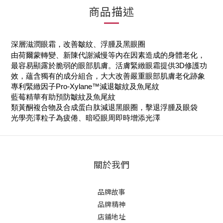
商品描述
深層滋潤眼霜，改善皺紋、浮腫及黑眼圈
由荷爾蒙轉變、新陳代謝減慢等內在因素造成的身體老化，
最容易顯露於脆弱的眼部肌膚。活膚緊緻眼霜提供3D修護功
效，蘊含獨有的成分組合，大大改善嚴重眼部肌膚老化跡象
專利緊緻因子Pro-Xylane™減退皺紋及魚尾紋
藍莓精華有助預防皺紋及魚尾紋
類黃酮複合物及合成蛋白肽減退黑眼圈，擊退浮腫及眼袋
光學亮澤粒子為疲倦、暗啞眼周即時增添光澤
關於我們
品牌故事
品牌精神
店鋪地址