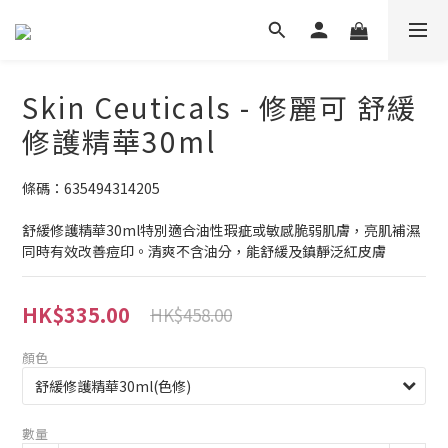
Skin Ceuticals - 修麗可 舒緩
修護精華30ml
條碼：635494314205
舒緩修護精華30ml特別適合油性瑕疵或敏感脆弱肌膚，亮肌補濕
同時有效改善痘印。清爽不含油分，能舒緩及鎮靜泛紅皮膚
HK$335.00
HK$458.00
顏色
數量