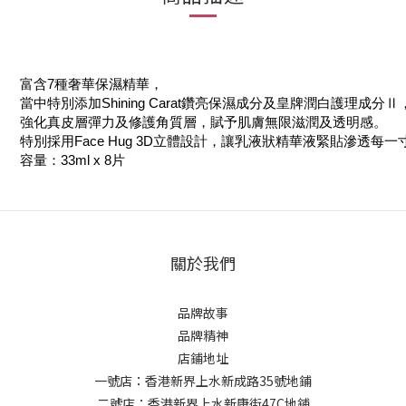
富含7種奢華保濕精華，
當中特別添加Shining Carat鑽亮保濕成分及皇牌潤白護理成分Ⅱ
強化真皮層彈力及修護角質層，賦予肌膚無限滋潤及透明感。
特別採用Face Hug 3D立體設計，讓乳液狀精華液緊貼滲透每一
容量：33ml x 8片
關於我們
品牌故事
品牌精神
店鋪地址
一號店：香港新界上水新成路35號地鋪
二號店：香港新界上水新康街47C地鋪