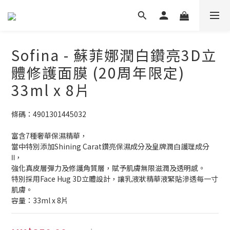
Sofina - 蘇菲娜潤白鑽亮3D立
體修護面膜 (20周年限定)
33ml x 8片
條碼：4901301445032
富含7種奢華保濕精華，
當中特別添加Shining Carat鑽亮保濕成分及皇牌潤白護理成分
Ⅱ，
強化真皮層彈力及修護角質層，賦予肌膚無限滋潤及透明感。
特別採用Face Hug 3D立體設計，讓乳液狀精華液緊貼滲透每一寸
肌膚。
容量：33ml x 8片