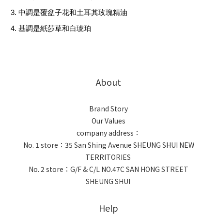
中調是覆盆子花和土耳其玫瑰精油
基調是紙莎草和白琥珀
About
Brand Story
Our Values
company address：
No. 1 store：35 San Shing Avenue SHEUNG SHUI NEW
TERRITORIES
No. 2 store：G/F & C/L NO.47C SAN HONG STREET
SHEUNG SHUI
Help