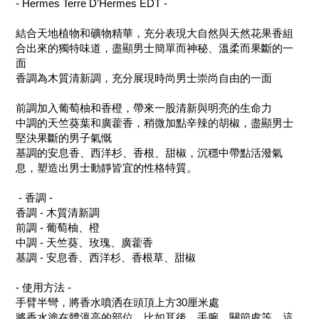
- Hermes Terre D'Hermes EDT -
結合天地植物和礦物精華，充分表現大自然與天然花果香組
合出來的獨特味道，盡顯男士簡單而神秘、溫柔而果斷的一
面
香調為木質清新調，充分展現時尚男士崇尚自由的一面
前調加入葡萄柚和香橙，帶來一股清新與明亮的生命力
中調的天竺葵葉和廣藿香，稍微加點辛辣的胡椒，盡顯男士
堅決果斷的男子氣慨
基調的安息香、西洋杉、香根、甜椒，沉穩中帶點活潑氣
息，塑造出男士動靜皆宜的性格特質。
- 香調 -
香調 - 木質清新調
前調 - 葡萄柚、橙
中調 - 天竺葵、玫瑰、廣藿香
基調 - 安息香、西洋杉、香根草、甜椒
- 使用方法 -
手臂半彎，將香水噴洒在頭頂上方30厘米處
將香水塗在體溫高的部位，比如耳後、手腕、關節處等，這