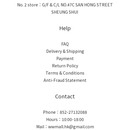
No. 2 store：G/F & C/L NO.47C SAN HONG STREET
SHEUNG SHUI
Help
FAQ
Delivery & Shipping
Payment
Return Policy
Terms & Conditions
Anti-Fraud Statement
Contact
Phone：852-27132088
Hours：10:00-18:00
Mail：wwmall.hk@gmail.com