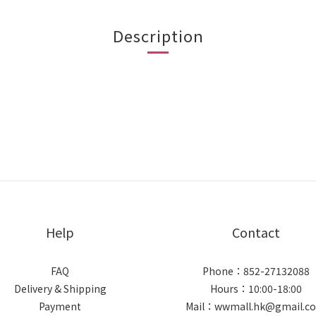
Description
Help
Contact
FAQ
Phone：852-27132088
Delivery & Shipping
Hours：10:00-18:00
Payment
Mail：wwmall.hk@gmail.c