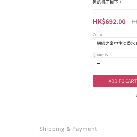
累的橘子樹下。
HK$692.00
H
Color
Quantity
ADD TO CART
Shipping & Payment