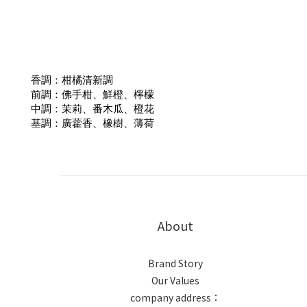
香調：柑橘清新調
前調：佛手柑、鮮橙、檸檬
中調：茉莉、番木瓜、橙花
基調：廣藿香、橡樹、薄荷
About
Brand Story
Our Values
company address：