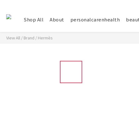
Shop All
About
personalcarenhealth
beau
View All
/
Brand
/
Hermès