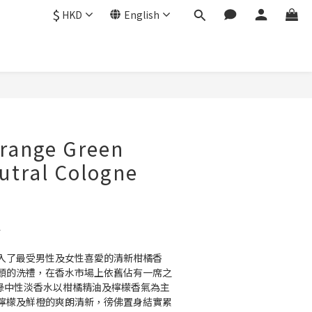
$
HKD
English
BUY NOW
range Green
utral Cologne
4
入了最受男性及女性喜愛的清新柑橘香
頭的洗禮，在香水市場上依舊佔有一席之
橙綠中性淡香水以柑橘精油及檸檬香氣為主
檸檬及鮮橙的爽朗清新，徬佛置身結實累