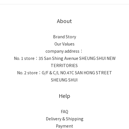
About
Brand Story
Our Values
company address：
No. 1 store：35 San Shing Avenue SHEUNG SHUI NEW
TERRITORIES
No. 2 store：G/F & C/L NO.47C SAN HONG STREET
SHEUNG SHUI
Help
FAQ
Delivery & Shipping
Payment