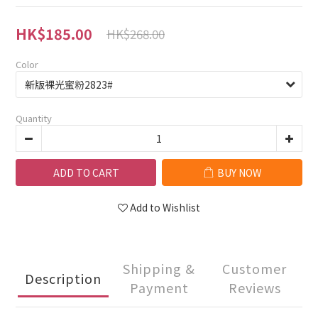
HK$185.00
HK$268.00
Color
Quantity
ADD TO CART
BUY NOW
Add to Wishlist
Shipping &
Customer
Description
Payment
Reviews