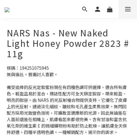
NARS Nas - New Naked
Light Honey Powder 2823 #
11g
條碼：194251075945
無與倫比。普遍討人喜歡。
備受追捧的反光定妝蜜粉現在有四種色調可供選擇，適合所有膚
色。輕盈且易於混合，標誌性配方可全天鎖定妝容，帶來輕盈、
明亮的妝容。由 NARS 的光反射複合物提供支持，它優化了皮膚
上的光反射，通過淡化細紋、皺紋和毛孔產生柔焦效果。無閃回
配方採用光致變色技術，可擴散並適應新的光源，因此無論是在
人面前還是在相機上，肌膚看起來都很完美。含有甘油和富含抗
氧化劑的維生素 E 的微細礦物粉有助於防止乾燥，讓肌膚全天保
持舒適。四種半透明色調。一種暢銷配方。揭示你的訴求。