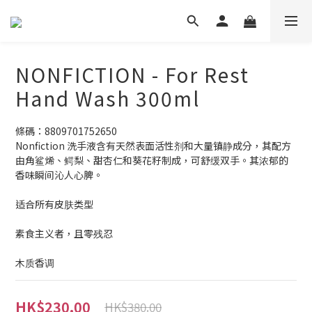
NONFICTION - For Rest
Hand Wash 300ml
條碼：8809701752650
Nonfiction 洗手液含有天然表面活性剂和大量镇静成分，其配方
由角鲨烯、鳄梨、甜杏仁和葵花籽制成，可舒缓双手。其浓郁的
香味瞬间沁人心脾。
适合所有皮肤类型
素食主义者，且零残忍
木质香调
HK$230.00
HK$380.00