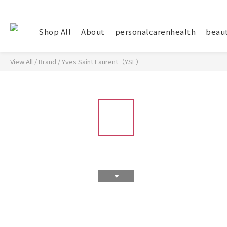
Shop All
About
personalcarenhealth
beau
View All
/
Brand
/
Yves Saint Laurent（YSL）