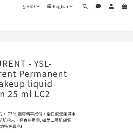
$
HKD
English
BUY NOW
RENT - YSL-
urent Permanent
akeup liquid
n 25 ml LC2
1
， 77% 護膚精華成份，全日感覺飽滿水
新肌粉末，輕身無重量, 如第二層肌膚質
綻放持色霧光!