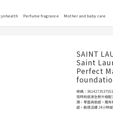
tynhealth
Perfume fragrance
Mother and baby care
SAINT LAU
Saint La
Perfect M
foundatio
條碼：361427353755
恆時粉底液全新升級配方
潤，零面具妝感。獨有
感，輕透活膚 24小時