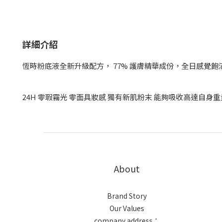
詳細介紹
恆時粉底液全新升級配方， 77% 護膚精華成份，全日感覺飽
24H 零瑕霧光 零面具妝感 獨有新肌粉末 能夠吸收高達自身重
About
Brand Story
Our Values
company address：