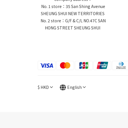
No. 1 store：35 San Shing Avenue
SHEUNG SHUI NEW TERRITORIES
No. 2 store：G/F & C/L NO.47C SAN
HONG STREET SHEUNG SHUI
$
HKD
English