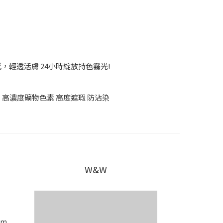
，輕透活膚 24小時綻放持色霧光!
. 高濃度礦物色素 高度遮瑕 防沾染
W&W
om