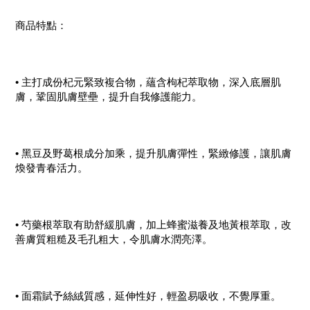
商品特點：
• 主打成份杞元緊致複合物，蘊含枸杞萃取物，深入底層肌
膚，鞏固肌膚壁壘，提升自我修護能力。
• 黑豆及野葛根成分加乘，提升肌膚彈性，緊緻修護，讓肌膚
煥發青春活力。
• 芍藥根萃取有助舒緩肌膚，加上蜂蜜滋養及地黃根萃取，改
善膚質粗糙及毛孔粗大，令肌膚水潤亮澤。
• 面霜賦予絲絨質感，延伸性好，輕盈易吸收，不覺厚重。