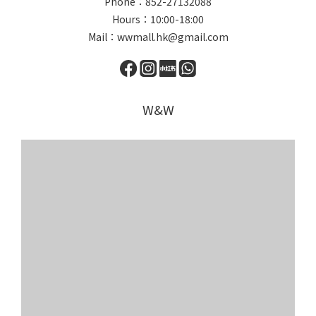
Phone：852-27132088
Hours：10:00-18:00
Mail：wwmall.hk@gmail.com
W&W