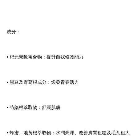
成分：
• 杞元緊致複合物：提升自我修護能力
• 黑豆及野葛根成分：煥發青春活力
• 芍藥根萃取物：舒緩肌膚
• 蜂蜜、地黃根萃取物：水潤亮澤、改善膚質粗糙及毛孔粗大