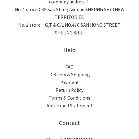
company address：
No. 1 store：35 San Shing Avenue SHEUNG SHUI NEW
TERRITORIES
No. 2 store：G/F & C/L NO.47C SAN HONG STREET
SHEUNG SHUI
Help
FAQ
Delivery & Shipping
Payment
Return Policy
Terms & Conditions
Anti-Fraud Statement
Contact