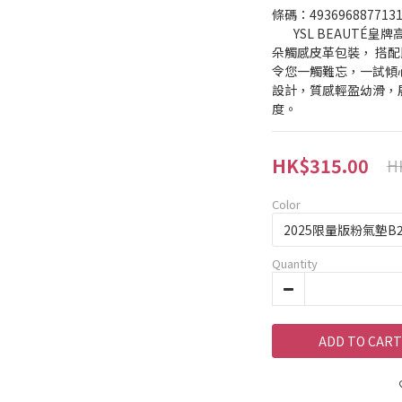
條碼：493696887713
	YSL BEAUTÉ皇牌高訂氣墊粉底系列換上2025年限量柔軟雲
朵觸感皮革包裝， 搭配
令您一觸難忘，一試傾
設計，質感輕盈幼滑，
度。
HK$315.00
H
Color
Quantity
ADD TO CART