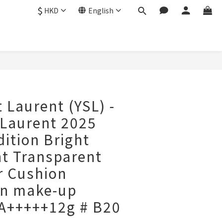
$
HKD
English
BUY NOW
 Laurent (YSL) -
 Laurent 2025
dition Bright
ht Transparent
r Cushion
on make-up
A+++++12g # B20