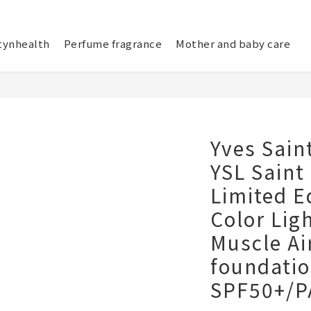
tynhealth
Perfume fragrance
Mother and baby care
Yves Saint
YSL Saint
Limited E
Color Lig
Muscle Ai
foundati
SPF50+/P