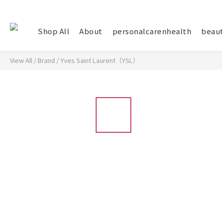
Shop All
About
personalcarenhealth
beau
View All
/
Brand
/
Yves Saint Laurent（YSL）