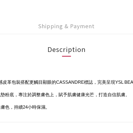
Shipping & Payment
Description
朵觸感皮革包裝搭配更觸目顯眼的CASSANDRE標誌，完美呈現YSL 
OGY)的氣墊粉底，專注於調整膚色上，賦予肌膚健康光芒，打造自信肌膚。
膚色，持續24小時保濕。