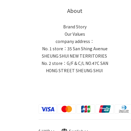
About
Brand Story
Our Values
company address：
No. 1 store：35 San Shing Avenue
SHEUNG SHUI NEW TERRITORIES
No. 2 store：G/F & C/L NO.47C SAN
HONG STREET SHEUNG SHUI