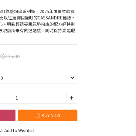
1
比以往更觸目顯眼的CASSANDRE標誌。
心。明彩輕透亮肌氣墊粉底的配方經特別
展現前所未有的通透感，同時保持高遮瑕
K$435.00
BUY NOW
Add to Wishlist