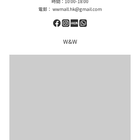
時間：10:00-18:00
電郵： wwmall.hk@gmail.com
W&W