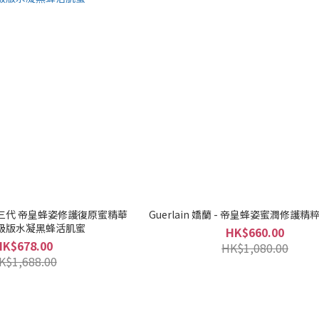
 -第三代 帝皇蜂姿修護復原蜜精華
Guerlain 嬌蘭 - 帝皇蜂姿蜜潤修護精粹
升級版水凝黑蜂活肌蜜
HK$660.00
HK$678.00
HK$1,080.00
K$1,688.00