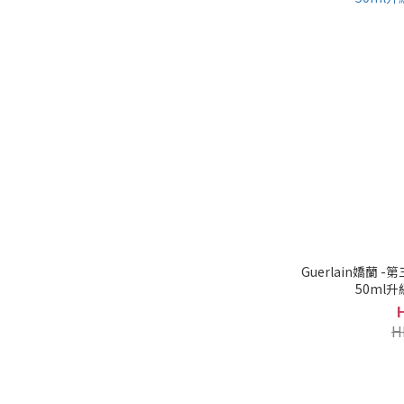
Guerlain嬌蘭
50ml
H