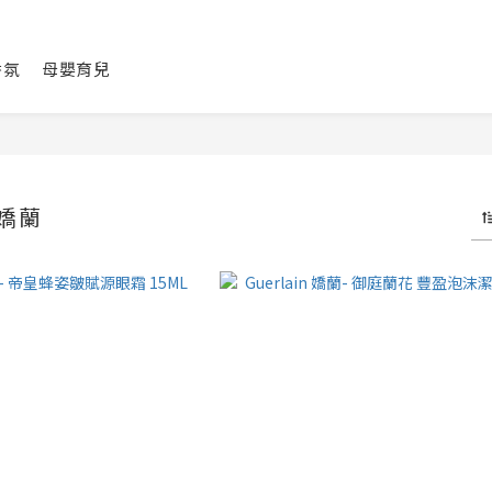
香氛
母嬰育兒
 嬌蘭