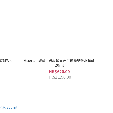
修護精粹水
Guerlain嬌蘭 - 殿級蜂皇再生修護雙效眼精華
20ml
HK$620.00
HK$1,190.00