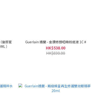
套（復原蜜
Guerlain 嬌蘭 - 金鑽修顏啞緻粉底液 1C #
ML ）
HK$538.00
HK$830.00