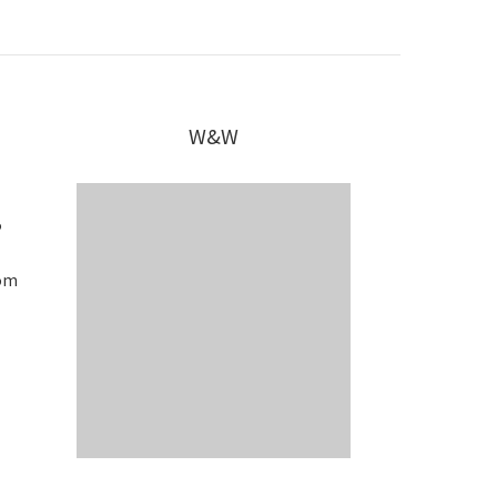
W&W
5
om