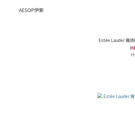
AESOP伊索
Estée Lauder
H
H