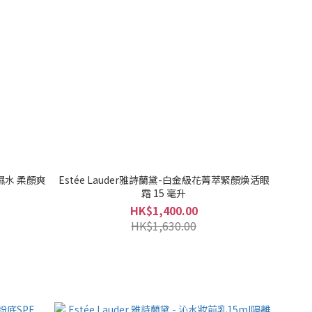
補濕水 柔顏爽
Estée Lauder雅詩蘭黛-白金級花菁萃緊顏煥活眼
霜 15 毫升
HK$1,400.00
HK$1,630.00