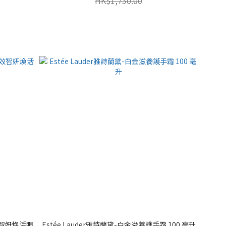
HK$1,730.00
多效智妍煥活眼
Estée Lauder雅詩蘭黛-白金滋養護手霜 100 毫升