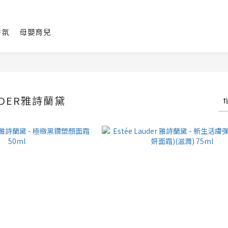
香氛
母嬰育兒
AUDER雅詩蘭黛