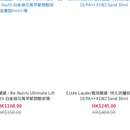
黛 - Re-Nutriv Ultimate Lift
Estée Lauder雅詩蘭黛- 持久防曬
 Youth 白金級花菁萃緊顏眼部精華
10/PA++ #1W2 Sand 30ml
養霜5ml小樣
HK$108.00
HK$245.00
HK$350.00
HK$484.00