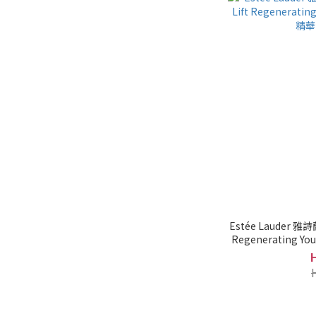
Estée Lauder 雅詩蘭
Regenerating
滋