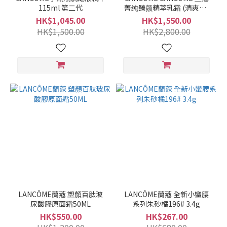
115ml 第二代
菁纯臻颜精萃乳霜 (清爽型)
60ML
HK$1,045.00
HK$1,550.00
HK$1,500.00
HK$2,800.00
LANCÔME蘭蔻 塑顏百肽玻
LANCÔME蘭蔻 全新小蠻腰
尿酸膠原面霜50ML
系列朱砂橘196# 3.4g
HK$550.00
HK$267.00