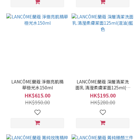
LANCÔME蘭蔻 淨徹亮肌精
LANCÔME蘭蔻 深層清潔洗
華極光水150ml
面乳 清瀅柔膚潔面125ml(混
油)藍色
HK$615.00
HK$195.00
HK$950.00
HK$280.00